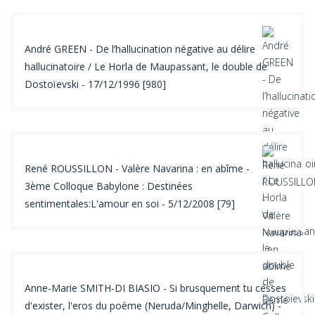
André GREEN - De l’hallucination négative au délire
hallucinatoire / Le Horla de Maupassant, le double de
Dostoïevski - 17/12/1996 [980]
René ROUSSILLON - Valère Navarina : en abîme -
3ème Colloque Babylone : Destinées
sentimentales:L'amour en soi - 5/12/2008 [79]
Anne-Marie SMITH-DI BIASIO - Si brusquement tu cesses
d'exister, l'eros du poème (Neruda/Minghelle, Darwich) -