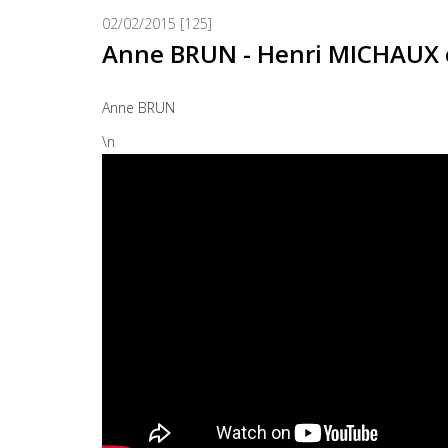
02/02/2015 [125]
Anne BRUN - Henri MICHAUX ou l
Anne BRUN
\n