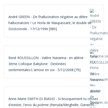
André GREEN - De l’hallucination négative au délire
hallucinatoire / Le Horla de Maupassant, le double de
Dostoïevski - 17/12/1996 [980]
René ROUSSILLON - Valère Navarina : en abîme -
3ème Colloque Babylone : Destinées
sentimentales:L'amour en soi - 5/12/2008 [79]
Anne-Marie SMITH-DI BIASIO - Si brusquement tu cesses
d'exister, l'eros du poème (Neruda/Minghelle, Darwich) -